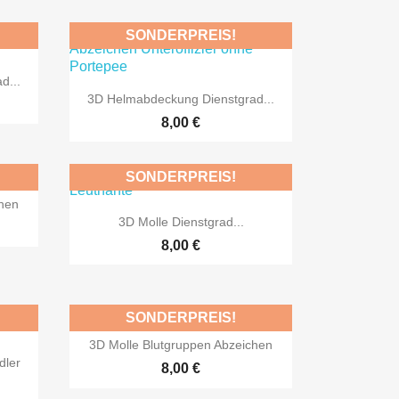
SONDERPREIS!
d...

Vorschau
3D Helmabdeckung Dienstgrad...
TLICH
NUR ONLINE ERHÄLTLICH
8,00 €
SONDERPREIS!
chen

Vorschau
3D Molle Dienstgrad...
TLICH
NUR ONLINE ERHÄLTLICH
8,00 €
SONDERPREIS!

Vorschau
3D Molle Blutgruppen Abzeichen
dler
TLICH
NUR ONLINE ERHÄLTLICH
8,00 €