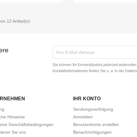
von 12 Artikel(n)
NUR ONLINE ERHÄLTLICH
NUR ONLINE ERHÄL
ere
Sie können Ihr Einverständnis jederzeit widerrufe
Kontaktinformationen finden Sie u. a. in der Daten
ERNEHMEN
IHR KONTO
ung
Sendungsverfolgung
iche Hinweise
Anmelden
eine Geschäftsbedingungen
Benutzerkonto erstellen
ieren Sie uns
Benachrichtigungen