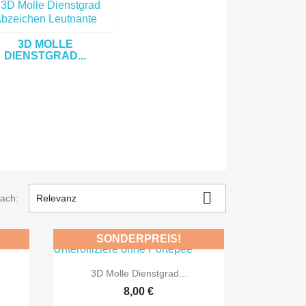
3D MOLLE
DIENSTGRAD...

nach:
Relevanz
SONDERPREIS!

Vorschau
3D Molle Dienstgrad...
8,00 €