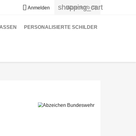
shopping_cart

Warenkorb
(0)
Anmelden
TASSEN
PERSONALISIERTE SCHILDER