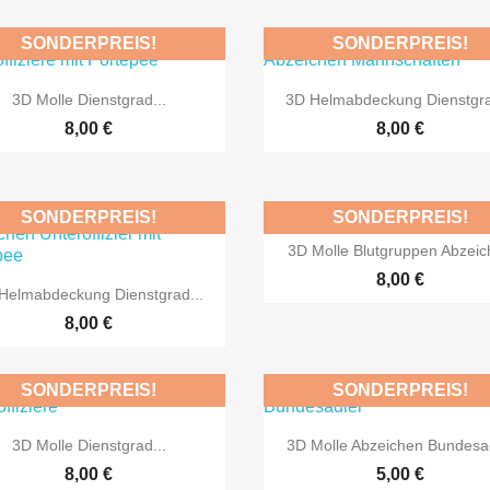
SONDERPREIS!
SONDERPREIS!


Vorschau
Vorschau
3D Molle Dienstgrad...
3D Helmabdeckung Dienstgra
NUR ONLINE ERHÄLTLICH
NUR ONLINE ERHÄL
8,00 €
8,00 €
SONDERPREIS!
SONDERPREIS!

Vorschau
3D Molle Blutgruppen Abzei
NUR ONLINE ERHÄLTLICH
NUR ONLINE ERHÄL
8,00 €

Vorschau
Helmabdeckung Dienstgrad...
8,00 €
SONDERPREIS!
SONDERPREIS!


Vorschau
Vorschau
3D Molle Dienstgrad...
3D Molle Abzeichen Bundesa
NUR ONLINE ERHÄLTLICH
NUR ONLINE ERHÄL
8,00 €
5,00 €