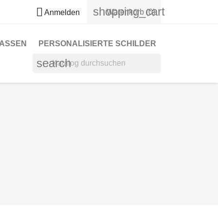
shopping_cart

Warenkorb
(0)
Anmelden
TASSEN
PERSONALISIERTE SCHILDER
search