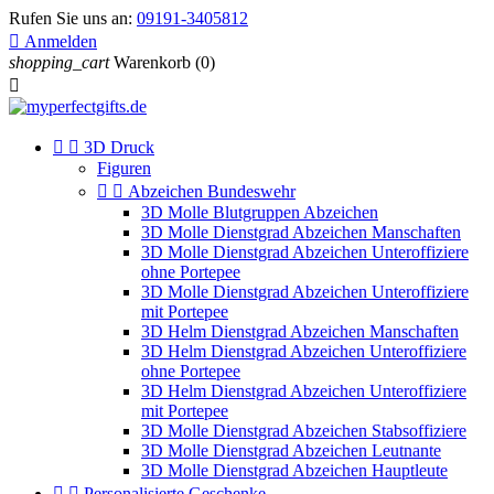
Rufen Sie uns an:
09191-3405812

Anmelden
shopping_cart
Warenkorb
(0)



3D Druck
Figuren


Abzeichen Bundeswehr
3D Molle Blutgruppen Abzeichen
3D Molle Dienstgrad Abzeichen Manschaften
3D Molle Dienstgrad Abzeichen Unteroffiziere
ohne Portepee
3D Molle Dienstgrad Abzeichen Unteroffiziere
mit Portepee
3D Helm Dienstgrad Abzeichen Manschaften
3D Helm Dienstgrad Abzeichen Unteroffiziere
ohne Portepee
3D Helm Dienstgrad Abzeichen Unteroffiziere
mit Portepee
3D Molle Dienstgrad Abzeichen Stabsoffiziere
3D Molle Dienstgrad Abzeichen Leutnante
3D Molle Dienstgrad Abzeichen Hauptleute


Personalisierte Geschenke